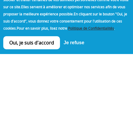
sur ce site.
Elles servent à améliorer et optimiser nos services afin de vous
proposer la meilleure expérience possible.
En cliquant sur le bouton "Oui, je
suis d'accord", vous donnez votre consentement pour l'utilisation de ces
cookies.
Pour en savoir plus, lisez notre
Politique de Confidentialités
.
En savoir plus >>
Oui, je suis d'accord
Je refuse
OUR OBJECTIVE -
100% SATISFACTION
Aluminier Approved Technal for more than
30 years, we bring you the proof of our
experience through numerous site
references in order to always bring you the
best level of service.