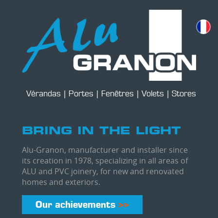
Skip
to
main
content
Vérandas | Portes | Fenêtres | Volets | Stores
BRING IN THE LIGHT
Alu-Granon, manufacturer and installer since
its creation in 1978, specializing in all areas of
ALU and PVC joinery, for new and renovated
homes and exteriors.
Our achievements
>>