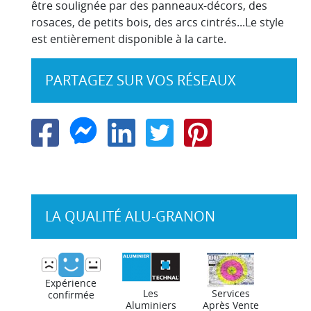
terr
ter
ter
te
être soulignée par des panneaux-décors, des
terr
t
t
rosaces, de petits bois, des arcs cintrés...Le style
est entièrement disponible à la carte.
PARTAGEZ SUR VOS RÉSEAUX
LA QUALITÉ ALU-GRANON
Expérience
Les
Services
confirmée
Aluminiers
Après Vente